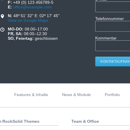
F:
+49 (0) 123 456789-5
E:
office@example.com
N:
48º 51' 32" E: 02º 17' 45"
Telefonnummer
View on Google Maps
MO-DO:
08:00–17:00
FR, SA:
08:00–12:30
Kommentar
SO, Feiertag:
geschlossen
KONTAKTAUFNA
n
Features & Inhalte
News & Module
Portfolio
 RockSolid Themes
Team & Office