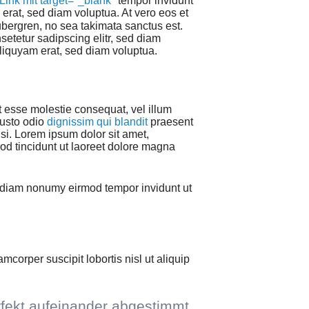
Link mit target="_blank"
tempor invidunt
rat, sed diam voluptua. At vero eos et
ubergren, no sea takimata sanctus est.
setetur sadipscing elitr, sed diam
liquyam erat, sed diam voluptua.
it esse molestie consequat, vel illum
iusto odio
dignissim qui blandit
praesent
lisi. Lorem ipsum dolor sit amet,
d tincidunt ut laoreet dolore magna
d diam nonumy eirmod tempor invidunt ut
mcorper suscipit lobortis nisl ut aliquip
.
fekt aufeinander abgestimmt