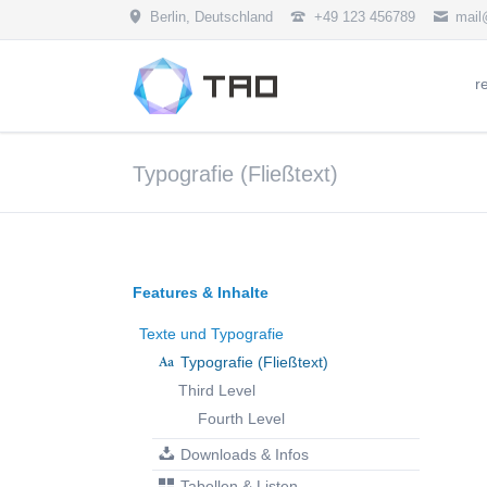
Berlin, Deutschland
+49 123 456789
mail
HEN
r
Text und Typografie
Ihr Projekt #1
Ihr Pr
Medie
Typografie (Fließtext)
Typografie (Fließtext)
Bil
Downloads & Infos
Ico
Tabellen & Listen
Vid
Feature-Boxen
Zi
Content-Boxen
Ani
Navigation
Features & Inhalte
Buttons & Leisten
Ak
überspringen
Texte und Typografie
Typografie (Fließtext)
 #2
ekt #6
Third Level
Fourth Level
Downloads & Infos
Tabellen & Listen