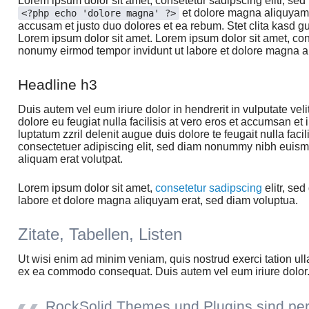
Lorem ipsum dolor sit amet, consetetur sadipscing elitr, sed
et dolore magna aliquyam e
<?php echo 'dolore magna' ?>
accusam et justo duo dolores et ea rebum. Stet clita kasd g
Lorem ipsum dolor sit amet. Lorem ipsum dolor sit amet, con
nonumy eirmod tempor invidunt ut labore et dolore magna a
Headline h3
Duis autem vel eum iriure dolor in hendrerit in vulputate vel
dolore eu feugiat nulla facilisis at vero eros et accumsan et 
luptatum zzril delenit augue duis dolore te feugait nulla faci
consectetuer adipiscing elit, sed diam nonummy nibh euismo
aliquam erat volutpat.
Lorem ipsum dolor sit amet,
consetetur sadipscing
elitr, se
labore et dolore magna aliquyam erat, sed diam voluptua.
Zitate, Tabellen, Listen
Ut wisi enim ad minim veniam, quis nostrud exerci tation ulla
ex ea commodo consequat. Duis autem vel eum iriure dolor
RockSolid Themes und Plugins sind per