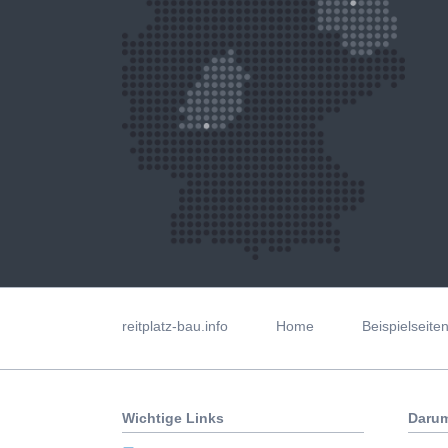
Navigation
überspringen
reitplatz-bau.info
Home
Beispielseite
Wichtige Links
Darum