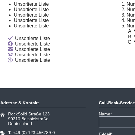
Unsortierte Liste
Num
Unsortierte Liste
Num
Unsortierte Liste
Num
Unsortierte Liste
Num
Unsortierte Liste
Num
Unsortierte Liste
Unsortierte Liste
Unsortierte Liste
Unsortierte Liste
Unsortierte Liste
Adresse & Kontakt
Call-Back-Service
Pflichtfeld
RockSolid Straße 123
Name
*
90210 Beispielstraße
Deutschland
T:
+49 (0) 123 456789-0
Pflichtfeld
E-Mail
*