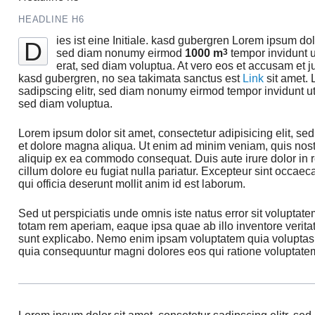
HEADLINE H6
ies ist eine Initiale. kasd gubergren Lorem ipsum dol
D
sed diam nonumy eirmod
1000 m
3
tempor invidunt 
erat, sed diam voluptua. At vero eos et accusam et ju
kasd gubergren, no sea takimata sanctus est
Link
sit amet. 
sadipscing elitr, sed diam nonumy eirmod tempor invidunt u
sed diam voluptua.
Lorem ipsum dolor sit amet, consectetur adipisicing elit, se
et dolore magna aliqua. Ut enim ad minim veniam, quis nostr
aliquip ex ea commodo consequat. Duis aute irure dolor in re
cillum dolore eu fugiat nulla pariatur. Excepteur sint occaec
qui officia deserunt mollit anim id est laborum.
Sed ut perspiciatis unde omnis iste natus error sit volupt
totam rem aperiam, eaque ipsa quae ab illo inventore veritati
sunt explicabo. Nemo enim ipsam voluptatem quia voluptas si
quia consequuntur magni dolores eos qui ratione voluptate