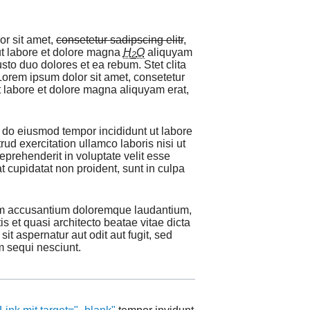
or sit amet,
consetetur sadipscing elitr
,
ut labore et dolore magna
H
O
aliquyam
2
sto duo dolores et ea rebum. Stet clita
Lorem ipsum dolor sit amet, consetetur
t labore et dolore magna aliquyam erat,
d do eiusmod tempor incididunt ut labore
ud exercitation ullamco laboris nisi ut
prehenderit in voluptate velit esse
at cupidatat non proident, sunt in culpa
atem accusantium doloremque laudantium,
s et quasi architecto beatae vitae dicta
t aspernatur aut odit aut fugit, sed
m sequi nesciunt.