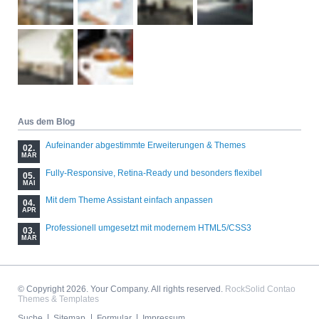
Aus dem Blog
Aufeinander abgestimmte Erweiterungen & Themes
02.
MÄR
Fully-Responsive, Retina-Ready und besonders flexibel
05.
MAI
Mit dem Theme Assistant einfach anpassen
04.
APR
Professionell umgesetzt mit modernem HTML5/CSS3
03.
MÄR
© Copyright 2026. Your Company. All rights reserved.
RockSolid Contao
Themes & Templates
Navigation
Suche
Sitemap
Formular
Impressum