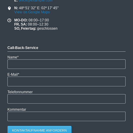
E:
office@example.com
N:
48º 51' 32" E: 02º 17' 45"
View on Google Maps
MO-DO:
08:00–17:00
FR, SA:
08:00–12:30
SO, Feiertag:
geschlossen
Call-Back-Service
Pflichtfeld
Name
*
Pflichtfeld
E-Mail
*
Telefonnummer
Kommentar
KONTAKTAUFNAHME ANFORDERN