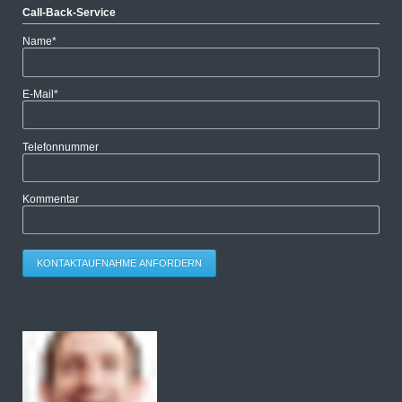
Call-Back-Service
Pflichtfeld
Name
*
Pflichtfeld
E-Mail
*
Telefonnummer
Kommentar
KONTAKTAUFNAHME ANFORDERN