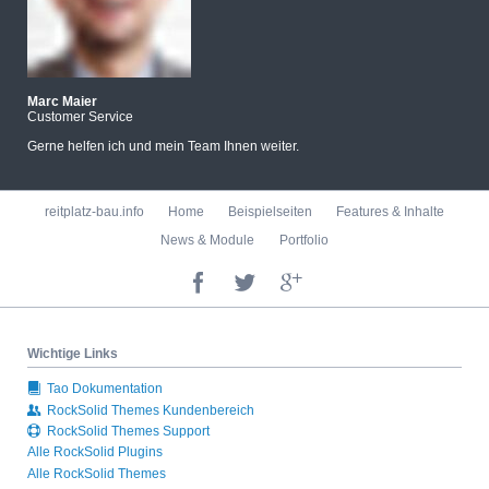
Marc Maier
Customer Service
Gerne helfen ich und mein Team Ihnen weiter.
Navigation
reitplatz-bau.info
Home
Beispielseiten
Features & Inhalte
überspringen
News & Module
Portfolio
Wichtige Links
Tao Dokumentation
RockSolid Themes Kundenbereich
RockSolid Themes Support
Alle RockSolid Plugins
Alle RockSolid Themes